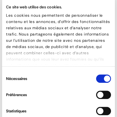
TRACK
QUESTIONS & ANSWERS
Ce site web utilise des cookies.
Les cookies nous permettent de personnaliser le
-
contenu et les annonces, d'offrir des fonctionnalités
Roller
relatives aux médias sociaux et d'analyser notre
trafic. Nous partageons également des informations
Tracks
sur l'utilisation de notre site avec nos partenaires
Can the loading system be custom-made?
de médias sociaux, de publicité et d'analyse, qui
peuvent combiner celles-ci avec d'autres
FEATURES
informations que vous leur avez fournies ou qu'ils
What is a roller track?
ont collectées lors de votre utilisation de leurs
reference
RT421150513500/4LP
services.
Sélection
hauteur
What type of loading can be supported by
Nécessaires
du
poids
13 kg/m 1
the air freight handling system?
consentement
Préférences
ASK FOR A QUOTE
Does the solution adapt to refrigerated
buildings?
Statistiques