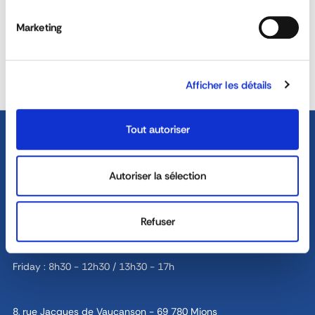
REACTIVITY &
CUSTOM SOLUTIONS
AVAILABILITY
Marketing
40 YEARS EXPERIENCE AT
DEDICATED SALES TEAM
YOUR SERVICE
Afficher les détails
Tout autoriser
Autoriser la sélection
04 72 45 01 20
Refuser
Monday - Thursday : 8h30 - 12h30 / 13h30 - 18h
Friday : 8h30 - 12h30 / 13h30 - 17h
8, rue Jacques de Vaucanson - 69 780 Mions