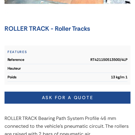
ROLLER TRACK - Roller Tracks
FEATURES
reference
RT421150513500/4LP
hauteur
poids
13 kg/m 1
ASK FOR A QUOTE
ROLLER TRACK Bearing Path System Profile 46 mm
connected to the vehicle's pneumatic circuit. The rollers
are raised with 2 bars of pneumatic air.