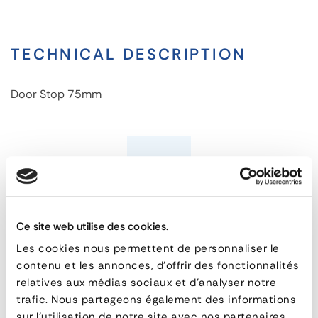
TECHNICAL DESCRIPTION
Door Stop 75mm
Door
Stop
QUESTIONS & ANSWERS
75mm
Ce site web utilise des cookies.
Les cookies nous permettent de personnaliser le
FEATURES
What is the difference between a buffer
contenu et les annonces, d'offrir des fonctionnalités
and a bumper ?
reference
161-66575
relatives aux médias sociaux et d'analyser notre
poids
0,27 kg
trafic. Nous partageons également des informations
sur l'utilisation de notre site avec nos partenaires