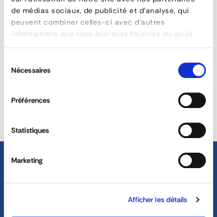
What material are the bumpers made of?
de médias sociaux, de publicité et d'analyse, qui
ASK FOR A QUOTE
peuvent combiner celles-ci avec d'autres
informations que vous leur avez fournies ou qu'ils
Are the bumpers compatible with existing
ont collectées lors de votre utilisation de leurs
customer service bumpers?
services.
Sélection
Nécessaires
du
REACTIVITY &
CUSTOM SOLUTIONS
AVAILABILITY
consentement
Préférences
40 YEARS EXPERIENCE AT
DEDICATED SALES TEAM
YOUR SERVICE
Statistiques
Marketing
Afficher les détails
04 72 45 01 20