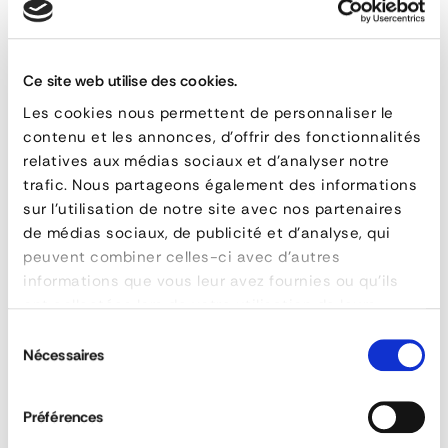
Flexible fire-resistant and fire-rated EI60-EI120 curtain
Ce site web utilise des cookies.
Les cookies nous permettent de personnaliser le
Flexible
contenu et les annonces, d'offrir des fonctionnalités
fire-
QUESTIONS & ANSWERS
relatives aux médias sociaux et d'analyser notre
trafic. Nous partageons également des informations
resistant
sur l'utilisation de notre site avec nos partenaires
and
de médias sociaux, de publicité et d'analyse, qui
peuvent combiner celles-ci avec d'autres
fire-
informations que vous leur avez fournies ou qu'ils
What is the purpose of a fire-resistant
rated
ont collectées lors de votre utilisation de leurs
textile curtain?
services.
EI60-
Sélection
Nécessaires
du
EI120
What is CE marking?
consentement
curtain
Préférences