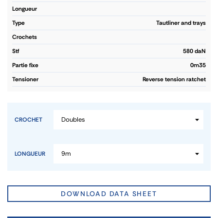
longueur
type
Tautliner and trays
crochets
stf
580 daN
partie fixe
0m35
tensioner
Reverse tension ratchet
CROCHET
LONGUEUR
DOWNLOAD DATA SHEET