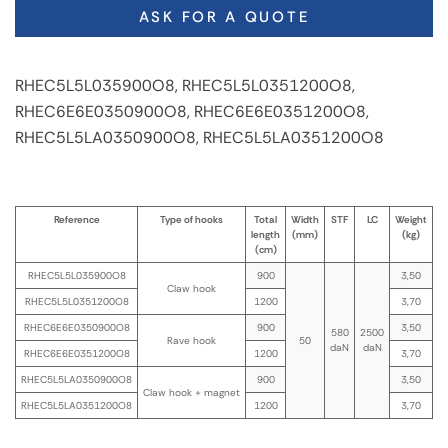
ASK FOR A QUOTE
RHEC5L5L035900O8, RHEC5L5L0351200O8,
RHEC6E6E0350900O8, RHEC6E6E0351200O8,
RHEC5L5LA0350900O8, RHEC5L5LA0351200O8
Reference
Type of hooks
Total
Width
STF
LC
Weight
length
(mm)
(kg)
(cm)
RHEC5L5L035900O8
900
3,50
Claw hook
RHEC5L5L0351200O8
1200
3,70
RHEC6E6E0350900O8
900
3,50
580
2500
Rave hook
50
daN
daN
RHEC6E6E0351200O8
1200
3,70
RHEC5L5LA0350900O8
900
3,50
Claw hook + magnet
RHEC5L5LA0351200O8
1200
3,70