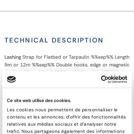
TECHNICAL DESCRIPTION
Lashing
Strap for Flatbed or Tarpaulin %%sep%% Length
9m or 12m %%sep%% Double hooks, edge or magnetic
doubles %%sep%% LC 2500 daN %%sep%% STF 580 daN
%%sep%% Width 50 mm
Exterior
Ce site web utilise des cookies.
Les cookies nous permettent de personnaliser le
Lashing
RELATED PRODUCTS
contenu et les annonces, d'offrir des fonctionnalités
Strap
relatives aux médias sociaux et d'analyser notre
trafic. Nous partageons également des informations
50mm