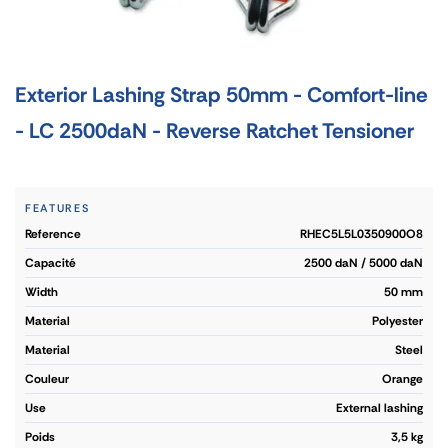
Exterior Lashing Strap 50mm - Comfort-line
- LC 2500daN - Reverse Ratchet Tensioner
FEATURES
reference
RHEC5L5L0350900O8
capacité
2500 daN / 5000 daN
width
50 mm
material
Polyester
material
Steel
couleur
Orange
use
External lashing
poids
3,5 kg