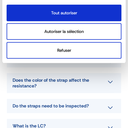
reference
RHEC5L5L0350900O8
Tout autoriser
capacité
2500 daN / 5000 daN
width
50 mm
Autoriser la sélection
material
Polyester
Existe-t-il plusieurs grades dans la gamme
de chaînes d'arrimage?
material
Steel
couleur
Orange
Refuser
use
External lashing
are the straps customizable?
poids
3,5 kg
longueur
Does the color of the strap affect the
type
Tautliner and trays
resistance?
crochets
stf
580 daN
Do the straps need to be inspected?
partie fixe
0m35
tensioner
Reverse tension ratchet
What is the LC?