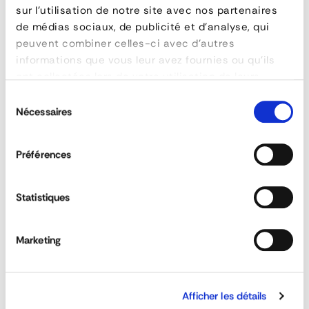
sur l'utilisation de notre site avec nos partenaires
-
de médias sociaux, de publicité et d'analyse, qui
peuvent combiner celles-ci avec d'autres
Comfort-
informations que vous leur avez fournies ou qu'ils
line
ont collectées lors de votre utilisation de leurs
services.
-
Sélection
Nécessaires
du
LC
consentement
2500daN
Préférences
-
Reverse
Statistiques
Ratchet
Exterior Lashing Strap 50mm - LC 2000daN for
Tarpaulin or Flatbed Vehicle
Marketing
Tensioner
Afficher les détails
QUESTIONS & ANSWERS
FEATURES