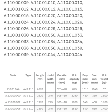
A.110.00.009, A.110.01.010, A.110.00.010,
A.110.01.012, A.110.00.012, A.110.01.015,
A.110.00.015, A.110.01.020, A.110.00.020,
A.110.01.024, A.110.00.024, A.110.01.026,
A.110.00.026, A.110.01.029, A.110.00.029,
A.110.01.030, A.110.00.030, A.110.01.033,
A.110.00.033, A.110.01.034, A.110.00.034,
A.110.01.036, A.110.00.036, A.110.01.039,
A.110.00.039, A.110.01.044, A.110.00.044
Code
Type
Length
Useful
Outside
Unit
Drop
Drop
Unit
(mm)
width
width
capacity
maxi
mini
weight
(mm)
(mm)
(kg)
(mm)
(mm)
(kg)
110.01.044
AVS 110
4670
326/420
625
1310
1040
37
A.110.00.000
AVS 110
1610
245
305 +10
2290
430
350
13.00
A.110.00.002
AVS 110
1970
245
305 +10
1900
540
430
15.00
A.110.00.005
AVS 110
2330
245
305 +10
1610
640
510
17.00