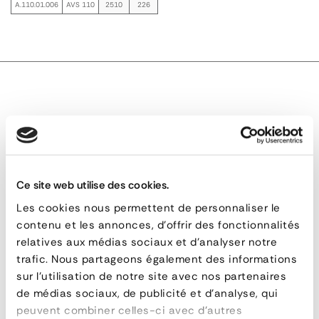
A.110.01.006
AVS 110
2510
226
TECHNICAL DESCRIPTION
AVS 110 Solid Loading Ramps for Pneumatic and
Ce site web utilise des cookies.
Rubber-Tracked Vehicles
Les cookies nous permettent de personnaliser le
contenu et les annonces, d'offrir des fonctionnalités
AVS
relatives aux médias sociaux et d'analyser notre
trafic. Nous partageons également des informations
110
RELATED PRODUCTS
sur l'utilisation de notre site avec nos partenaires
Solid
de médias sociaux, de publicité et d'analyse, qui
peuvent combiner celles-ci avec d'autres
Loading