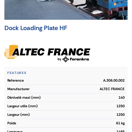
Dock Loading Plate HF
FEATURES
reference
A.306.00.002
manufacturer
ALTEC FRANCE
dénivelé maxi (mm)
140
largeur utile (mm)
1250
largeur (mm)
1250
poids
61 kg
longueur
1485