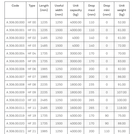
Code
Type
Length
Useful
Unit
Drop
Drop
Unit
(mm)
width
capacity
maxi
mini
weight
(mm)
(kg)
(mm)
(mm)
(kg)
A.306.00.000
HF 00
1235
1250
4000.00
110
0
52.00
A.306.00.001
HF 01
1235
1500
4000.00
110
0
61.00
A.306.00.002
HF 02
1485
1250
4000
140
0
61.00
A.306.00.003
HF 03
1485
1500
4000
140
0
72.00
A.306.00.004
HF 04
1735
1250
3000.00
170
0
70.00
A.306.00.005
HF 05
1735
1500
3000.00
170
0
83.00
A.306.00.006
HF 06
1985
1250
2000.00
200
0
82.00
A.306.00.007
HF 07
1985
1500
2000.00
200
0
86.00
A.306.00.008
HF 08
2235
1250
1800.00
235
0
91.00
A.306.00.009
HF 09
2235
1500
1800.00
235
0
107.00
A.306.00.010
HF 10
2485
1250
1600.00
265
0
100.00
A.306.00.011
HF 11
2485
1500
1600.00
265
0
118.00
A.306.00.019
HF 19
1735
1250
4000.00
170
90
75.00
A.306.00.020
HF 20
1735
1500
4000.00
170
90
88.00
A.306.00.021
HF 21
1985
1250
4000.00
200
110
91.00