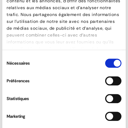
contenu et les annonces, d'offrir des fonctionnalités
Plate
relatives aux médias sociaux et d'analyser notre
trafic. Nous partageons également des informations
HF
sur l'utilisation de notre site avec nos partenaires
de médias sociaux, de publicité et d'analyse, qui
peuvent combiner celles-ci avec d'autres
informations que vous leur avez fournies ou qu'ils
ont collectées lors de votre utilisation de leurs
services.
Sélection
FEATURES
Nécessaires
du
consentement
reference
A.306.00.002
Préférences
manufacturer
ALTEC FRANCE
dénivelé maxi (mm)
140
largeur utile (mm)
1250
Statistiques
largeur (mm)
1250
Dock Loading Plate VT
poids
61 kg
Marketing
longueur
1485