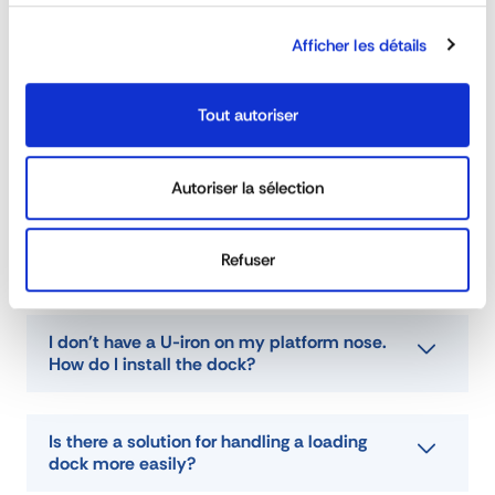
type
Removable loading plates
QUESTIONS & ANSWERS
Afficher les détails
DOWNLOAD DATA SHEET
Tout autoriser
ASK FOR A QUOTE
What is a refuge area?
Autoriser la sélection
Refuser
How do I secure a quay?
I don't have a U-iron on my platform nose.
How do I install the dock?
Is there a solution for handling a loading
dock more easily?