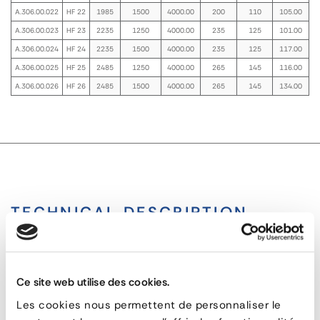
A.306.00.022
HF 22
1985
1500
4000.00
200
110
105.00
A.306.00.023
HF 23
2235
1250
4000.00
235
125
101.00
A.306.00.024
HF 24
2235
1500
4000.00
235
125
117.00
A.306.00.025
HF 25
2485
1250
4000.00
265
145
116.00
A.306.00.026
HF 26
2485
1500
4000.00
265
145
134.00
TECHNICAL DESCRIPTION
Dock Loading Plate HF
Ce site web utilise des cookies.
Dock
Les cookies nous permettent de personnaliser le
Loading
RELATED PRODUCTS