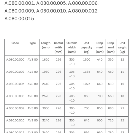
A.080.00.001, A.080.00.005, A.080.00.006,
A.080.00.009, A.080.00.010, A.080.00.012,
A.080.00.015
Code
Type
Length
Useful
Outside
Unit
Drop
Drop
Unit
(mm)
width
width
capacity
maxi
mini
weight
(mm)
(mm)
(kg)
(mm)
(mm)
(kg)
A.080.00.000
AVS 80
1620
226
305
1500
440
350
12
+10
A.080.00.002
AVS 80
1980
226
305
1385
540
430
14
+10
A.080.00.005
AVS 80
2340
226
305
1075
640
510
16
+10
A.080.00.006
AVS 80
2520
226
305
950
700
550
18
+10
A.080.00.009
AVS 80
3060
226
305
700
850
680
21
+10
A.080.00.010
AVS 80
3240
226
305
645
900
720
22
+10
A.080.00.012
AVS 80
3420
226
305
595
950
760
23