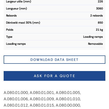
largeur utile (mm)
226
longueur (mm)
3060
rebords
2 rebords
dénivelé maxi 30% (mm)
850
poids
21 kg
type
Loading ramps
loading ramps
Removable
DOWNLOAD DATA SHEET
ASK FOR A QUOTE
A.080.01.000, A.080.01.001, A.080.01.005,
A.080.01.006, A.080.01.009, A.080.01.010,
A.080.01.012, A.080.01.015, A.080.00.000,