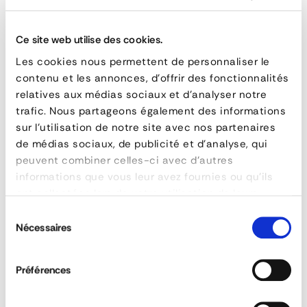
Pneumatic
and
Ce site web utilise des cookies.
Rubber
Les cookies nous permettent de personnaliser le
contenu et les annonces, d'offrir des fonctionnalités
Track
relatives aux médias sociaux et d'analyser notre
Vehicles
trafic. Nous partageons également des informations
sur l'utilisation de notre site avec nos partenaires
de médias sociaux, de publicité et d'analyse, qui
AOS Loading Ramps
peuvent combiner celles-ci avec d'autres
informations que vous leur avez fournies ou qu'ils
ont collectées lors de votre utilisation de leurs
services.
FEATURES
Sélection
Nécessaires
du
QUESTIONS & ANSWERS
reference
A.080.01.009
consentement
manufacturer
ALTEC FRANCE
Préférences
dénivelé maxi (mm)
850
dénivelé mini (mm)
680