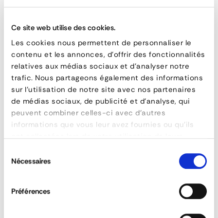
AVS
150
RELATED PRODUCTS
Ce site web utilise des cookies.
Solid
Les cookies nous permettent de personnaliser le
contenu et les annonces, d'offrir des fonctionnalités
Loading
relatives aux médias sociaux et d'analyser notre
Ramps
trafic. Nous partageons également des informations
sur l'utilisation de notre site avec nos partenaires
for
de médias sociaux, de publicité et d'analyse, qui
Pneumatic
peuvent combiner celles-ci avec d'autres
informations que vous leur avez fournies ou qu'ils
and
ont collectées lors de votre utilisation de leurs
Rubber-
services.
Sélection
Nécessaires
du
Tracked
consentement
Vehicles
Préférences
AVS 150 Perforated Loading Ramps for