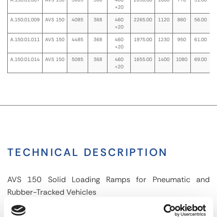
+20
A.150.01.009
AVS 150
4085
368
460
2265.00
1120
860
56.00
+20
A.150.01.011
AVS 150
4485
368
460
1975.00
1230
950
61.00
+20
A.150.01.014
AVS 150
5085
368
460
1655.00
1400
1080
69.00
+20
TECHNICAL DESCRIPTION
AVS 150 Solid Loading Ramps for Pneumatic and
Rubber-Tracked Vehicles