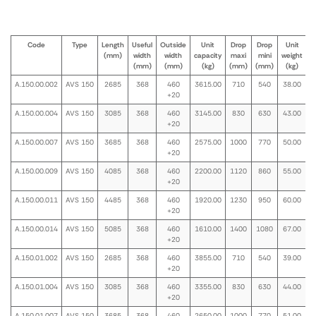
Code
Type
Length
Useful
Outside
Unit
Drop
Drop
Unit
(mm)
width
width
capacity
maxi
mini
weight
(mm)
(mm)
(kg)
(mm)
(mm)
(kg)
A.150.00.002
AVS 150
2685
368
460
3615.00
710
540
38.00
+20
A.150.00.004
AVS 150
3085
368
460
3145.00
830
630
43.00
+20
A.150.00.007
AVS 150
3685
368
460
2575.00
1000
770
50.00
+20
A.150.00.009
AVS 150
4085
368
460
2200.00
1120
860
55.00
+20
A.150.00.011
AVS 150
4485
368
460
1920.00
1230
950
60.00
+20
A.150.00.014
AVS 150
5085
368
460
1610.00
1400
1080
67.00
+20
A.150.01.002
AVS 150
2685
368
460
3855.00
710
540
39.00
+20
A.150.01.004
AVS 150
3085
368
460
3355.00
830
630
44.00
+20
A.150.01.007
AVS 150
3685
368
460
2650.00
1000
770
51.00