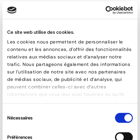
AVS 170 Solid Loading Ramps for Pneumatic and Rubber
Track Vehicles
Ce site web utilise des cookies.
AVS
Les cookies nous permettent de personnaliser le
170
RELATED PRODUCTS
contenu et les annonces, d'offrir des fonctionnalités
Solid
relatives aux médias sociaux et d'analyser notre
trafic. Nous partageons également des informations
Loading
sur l'utilisation de notre site avec nos partenaires
Ramps
de médias sociaux, de publicité et d'analyse, qui
peuvent combiner celles-ci avec d'autres
for
informations que vous leur avez fournies ou qu'ils
Pneumatic
ont collectées lors de votre utilisation de leurs
services.
and
Sélection
Nécessaires
du
Rubber
consentement
Track
Préférences