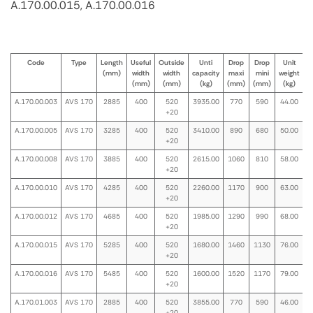
A.170.00.015, A.170.00.016
Code
Type
Length
Useful
Outside
Unti
Drop
Drop
Unit
(mm)
width
width
capacity
maxi
mini
weight
(mm)
(mm)
(kg)
(mm)
(mm)
(kg)
A.170.00.003
AVS 170
2885
400
520
3935.00
770
590
44.00
+20
A.170.00.005
AVS 170
3285
400
520
3410.00
890
680
50.00
+20
A.170.00.008
AVS 170
3885
400
520
2615.00
1060
810
58.00
+20
A.170.00.010
AVS 170
4285
400
520
2260.00
1170
900
63.00
+20
A.170.00.012
AVS 170
4685
400
520
1985.00
1290
990
68.00
+20
A.170.00.015
AVS 170
5285
400
520
1680.00
1460
1130
76.00
+20
A.170.00.016
AVS 170
5485
400
520
1600.00
1520
1170
79.00
+20
A.170.01.003
AVS 170
2885
400
520
3855.00
770
590
46.00
+20