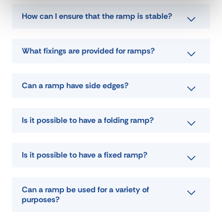
poids
68 kg
How can I ensure that the ramp is stable?
type
Loading ramps
What fixings are provided for ramps?
DOWNLOAD DATA SHEET
Can a ramp have side edges?
ASK FOR A QUOTE
Is it possible to have a folding ramp?
Is it possible to have a fixed ramp?
Can a ramp be used for a variety of
purposes?