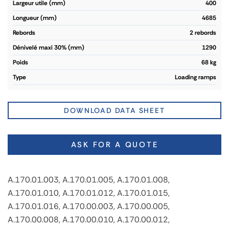
largeur utile (mm)
400
longueur (mm)
4685
rebords
2 rebords
dénivelé maxi 30% (mm)
1290
poids
68 kg
type
Loading ramps
DOWNLOAD DATA SHEET
ASK FOR A QUOTE
A.170.01.003, A.170.01.005, A.170.01.008,
A.170.01.010, A.170.01.012, A.170.01.015,
A.170.01.016, A.170.00.003, A.170.00.005,
A.170.00.008, A.170.00.010, A.170.00.012,