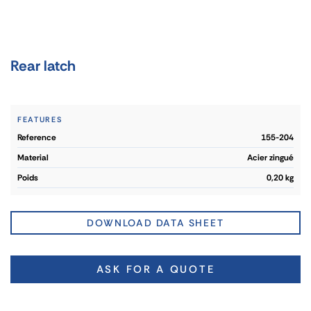
Rear latch
FEATURES
reference
155-204
material
Acier zingué
poids
0,20 kg
DOWNLOAD DATA SHEET
ASK FOR A QUOTE