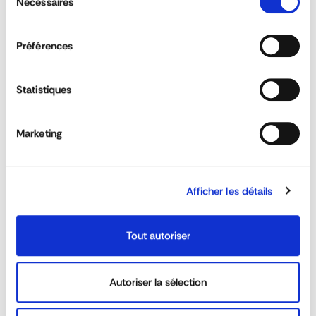
Nécessaires
du
consentement
Préférences
Can customised sideboards be ordered?
Statistiques
Is the rancher range suitable for 3T5 and
heavy trucks?
Marketing
Is it possible to order made on measure
sideboards?
Afficher les détails
REACTIVITY &
CUSTOM SOLUTIONS
Tout autoriser
AVAILABILITY
40 YEARS EXPERIENCE AT
DEDICATED SALES TEAM
Autoriser la sélection
YOUR SERVICE