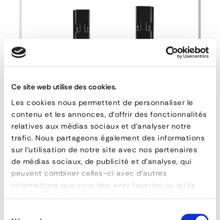
reference
155-204
material
Acier zingué
poids
0,20 kg
DOWNLOAD DATA SHEET
Ce site web utilise des cookies.
Les cookies nous permettent de personnaliser le
ASK FOR A QUOTE
contenu et les annonces, d'offrir des fonctionnalités
relatives aux médias sociaux et d'analyser notre
trafic. Nous partageons également des informations
Right Rear Steel Rancher
sur l'utilisation de notre site avec nos partenaires
de médias sociaux, de publicité et d'analyse, qui
peuvent combiner celles-ci avec d'autres
informations que vous leur avez fournies ou qu'ils
QUESTIONS & ANSWERS
ont collectées lors de votre utilisation de leurs
services.
Sélection