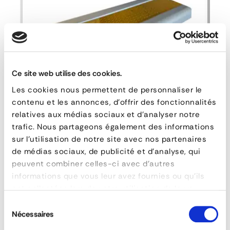
hauteur
731 mm
width
50 mm
material
Acier zingué
epaisseur
2.60 mm
Ce site web utilise des cookies.
ASK FOR A QUOTE
Les cookies nous permettent de personnaliser le
contenu et les annonces, d'offrir des fonctionnalités
relatives aux médias sociaux et d'analyser notre
trafic. Nous partageons également des informations
Cyclist Side Guard Profile 3500
sur l'utilisation de notre site avec nos partenaires
de médias sociaux, de publicité et d'analyse, qui
peuvent combiner celles-ci avec d'autres
informations que vous leur avez fournies ou qu'ils
QUESTIONS & ANSWERS
ont collectées lors de votre utilisation de leurs
services.
Sélection
Nécessaires
du
consentement