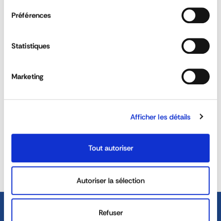
Préférences
Is the sideguard certified ?
Statistiques
Is the sideguard suitable for all types of
vehicle?
Marketing
Is the sideguard mandatory ?
Afficher les détails
REACTIVITY &
CUSTOM SOLUTIONS
AVAILABILITY
Tout autoriser
40 YEARS EXPERIENCE AT
DEDICATED SALES TEAM
YOUR SERVICE
Autoriser la sélection
Refuser