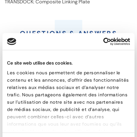
TRANSDOCK: Composite Linking Plate
TRANSDOCK:
Composite
QUESTIONS & ANSWERS
Linking
Plate
Ce site web utilise des cookies.
Les cookies nous permettent de personnaliser le
What is a refuge area?
FEATURES
contenu et les annonces, d'offrir des fonctionnalités
relatives aux médias sociaux et d'analyser notre
reference
PLC150x72-40
How do I secure a quay?
trafic. Nous partageons également des informations
capacité
4 T
sur l'utilisation de notre site avec nos partenaires
width
720 mm
de médias sociaux, de publicité et d'analyse, qui
I don't have a U-iron on my platform nose.
peuvent combiner celles-ci avec d'autres
material
Fibre de verre +/- 26%
How do I install the dock?
informations que vous leur avez fournies ou qu'ils
poids
25 kg
ont collectées lors de votre utilisation de leurs
longueur
1500 mm