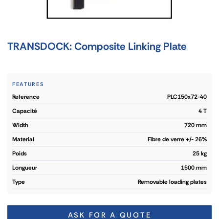
TRANSDOCK: Composite Linking Plate
FEATURES
reference
PLC150x72-40
capacité
4 T
width
720 mm
material
Fibre de verre +/- 26%
poids
25 kg
longueur
1500 mm
type
Removable loading plates
ASK FOR A QUOTE