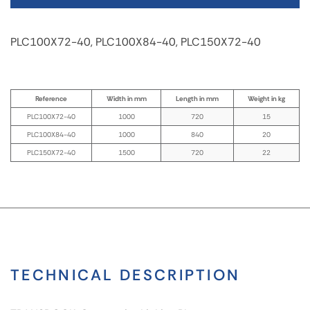
PLC100X72-40, PLC100X84-40, PLC150X72-40
Reference
Width in mm
Length in mm
Weight in kg
PLC100X72-40
1000
720
15
PLC100X84-40
1000
840
20
PLC150X72-40
1500
720
22
TECHNICAL DESCRIPTION