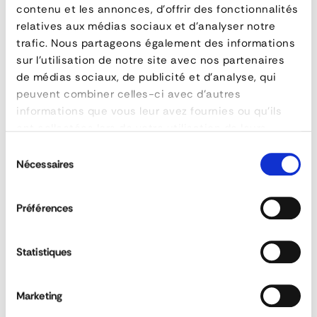
contenu et les annonces, d'offrir des fonctionnalités
relatives aux médias sociaux et d'analyser notre
QUESTIONS & ANSWERS
DOWNLOAD DATA SHEET
trafic. Nous partageons également des informations
sur l'utilisation de notre site avec nos partenaires
de médias sociaux, de publicité et d'analyse, qui
ASK FOR A QUOTE
peuvent combiner celles-ci avec d'autres
informations que vous leur avez fournies ou qu'ils
ont collectées lors de votre utilisation de leurs
What is a refuge area?
services.
Sélection
Nécessaires
du
consentement
How do I secure a quay?
Préférences
I don't have a U-iron on my platform nose.
How do I install the dock?
Statistiques
Marketing
Is there a solution for handling a loading
dock more easily?