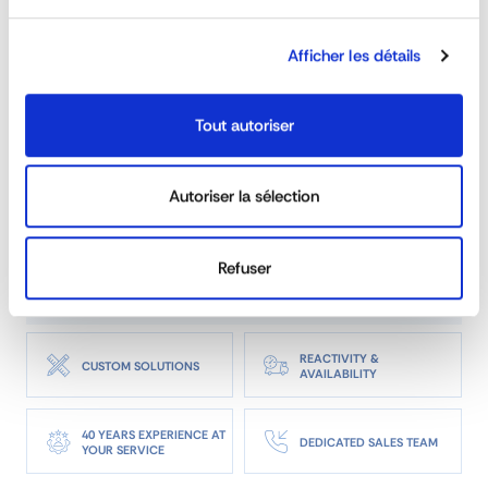
Afficher les détails
Do you have steel dock?
Tout autoriser
Do the docks respect the refuge area?
Autoriser la sélection
Is there a slope required for loading docks?
Refuser
Can a dock be made to measure?
REACTIVITY &
CUSTOM SOLUTIONS
AVAILABILITY
40 YEARS EXPERIENCE AT
DEDICATED SALES TEAM
YOUR SERVICE