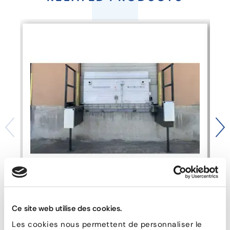
-
ELECTRICALLY
ASSISTED
FLASH
DOCK
FEATURES
reference
48916 20-1065X2000 E
material
Aluminum
dimensions
type
Fixed loading docks
Loading Bridge - FLASH DOCK
Ce site web utilise des cookies.
Les cookies nous permettent de personnaliser le
DOWNLOAD DATA SHEET