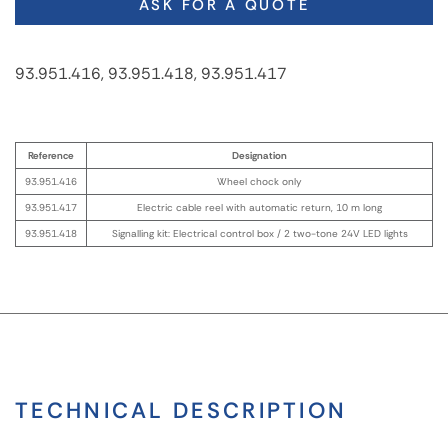
ASK FOR A QUOTE
93.951.416, 93.951.418, 93.951.417
Reference
Designation
93.951.416
Wheel chock only
93.951.417
Electric cable reel with automatic return, 10 m long
93.951.418
Signalling kit: Electrical control box / 2 two-tone 24V LED lights
TECHNICAL DESCRIPTION