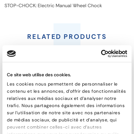
STOP-CHOCK: Electric Manual Wheel Chock
STOP-
CHOCK:
RELATED PRODUCTS
Electric
Manual
Wheel
Ce site web utilise des cookies.
Chock
Les cookies nous permettent de personnaliser le
contenu et les annonces, d'offrir des fonctionnalités
relatives aux médias sociaux et d'analyser notre
FEATURES
trafic. Nous partageons également des informations
sur l'utilisation de notre site avec nos partenaires
reference
93.951.416KC
de médias sociaux, de publicité et d'analyse, qui
material
Steel
peuvent combiner celles-ci avec d'autres
dimensions