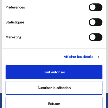
Préférences
QUESTIONS & ANSWERS
Statistiques
Marketing
What is the purpose of car park and
warehouse protection?
Afficher les détails
REACTIVITY &
CUSTOM SOLUTIONS
AVAILABILITY
Tout autoriser
40 YEARS EXPERIENCE AT
DEDICATED SALES TEAM
YOUR SERVICE
Autoriser la sélection
Refuser