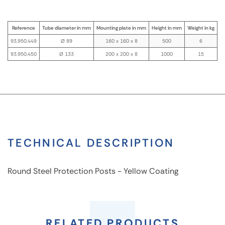
Reference
Tube diameter in mm
Mounting plate in mm
Height in mm
Weight in kg
93.950.449
Ø 89
160 x 160 x 8
500
6
93.950.450
Ø 133
200 x 200 x 8
1000
15
TECHNICAL DESCRIPTION
Round Steel Protection Posts - Yellow Coating
Round
Steel
RELATED PRODUCTS