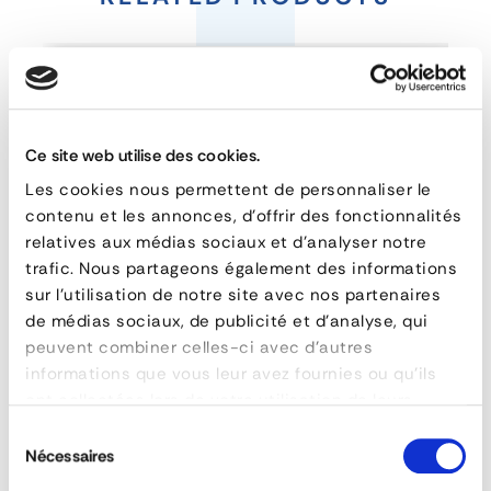
Protection
Posts
Ce site web utilise des cookies.
FEATURES
Les cookies nous permettent de personnaliser le
reference
93.950.449
contenu et les annonces, d'offrir des fonctionnalités
hauteur
500 mm
relatives aux médias sociaux et d'analyser notre
platine
160x160x8
trafic. Nous partageons également des informations
sur l'utilisation de notre site avec nos partenaires
diamètre
de médias sociaux, de publicité et d'analyse, qui
peuvent combiner celles-ci avec d'autres
ASK FOR A QUOTE
informations que vous leur avez fournies ou qu'ils
ont collectées lors de votre utilisation de leurs
LED Dock Lamp
services.
Sélection
Nécessaires
du
consentement